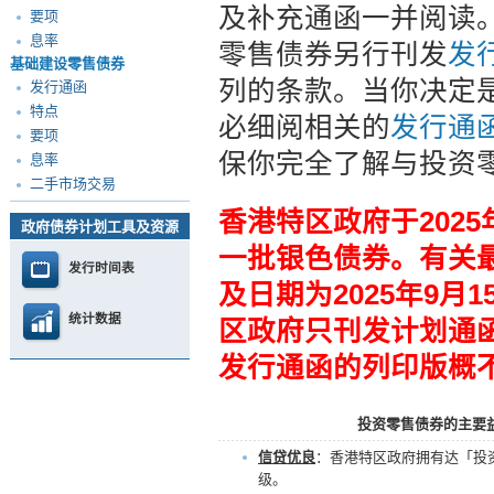
及补充通函一并阅读
要项
息率
零售债券另行刊发
发
基础建设零售债券
列的条款。当你决定
发行通函
特点
必细阅相关的
发行通
要项
保你完全了解与投资
息率
二手市场交易
香港特区政府于202
政府债券计划工具及资源
一批银色债券。有关
发行时间表
及日期为2025年9月1
统计数据
区政府只刊发计划通
发行通函的列印版概
投资零售债券的主要
信贷优良
：香港特区政府拥有达「投
级。