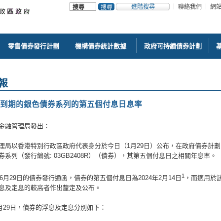
進階搜尋
聯絡我們
網
零售債券發行計劃
機構債券統計數據
政府可持續債券計劃
報
4年到期的銀色債券系列的第五個付息日息率
金融管理局發出：
理局以香港特別行政區政府代表身分於今日（1月29日）公布，在政府債券計劃
券系列（發行編號: 03GB2408R）（債券），其第五個付息日之相關年息率。
1
年6月29日的債券發行通函，債券的第五個付息日為2024年2月14日
，而適用於該
息及定息的較高者作出釐定及公布。
1月29日，債券的浮息及定息分別如下：