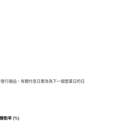
債券發行通函，有關付息日更改為下一個營業日的日
動率 (%)