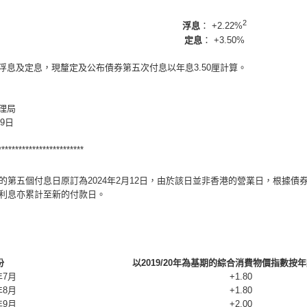
2
浮息
： +2.22%
定息
： +3.50%
浮息及定息，現釐定及公布債券第五次付息以年息3.50厘計算。
理局
29日
*************************
的第五個付息日原訂為2024年2月12日，由於該日並非香港的營業日，根據
利息亦累計至新的付款日。
份
以2019/20年為基期的綜合消費物價指數按年變
年7月
+1.80
年8月
+1.80
年9月
+2.00