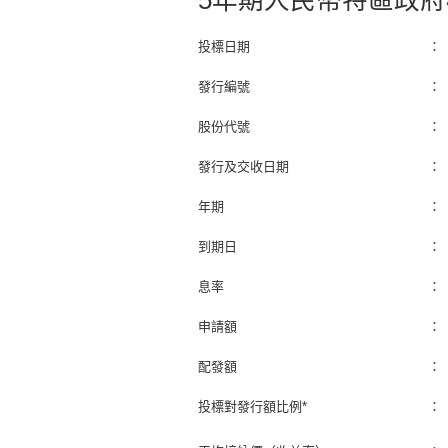
5年期人民幣特區政府
投標日期
：
發行編號
：
股份代號
：
發行及交收日期
：
年期
：
到期日
：
息率
：
申請額
：
配發額
：
投標對發行額比例*
：