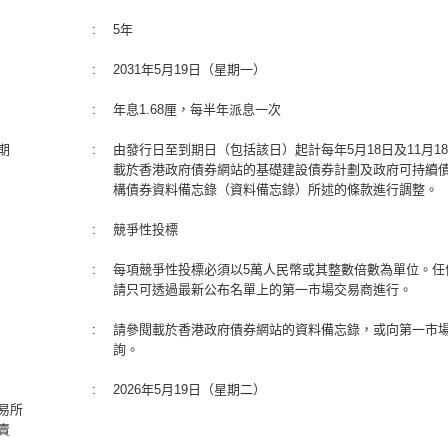
:
5年
:
2031年5月19日（星期一）
:
年息1.68厘，每半年派息一次
期
:
由發行日至到期日（包括該日）起計每年5月18日及11月1
載於香港政府債券網站的基礎建設債券計劃及政府可持續
構債券資料備忘錄（資料備忘錄）所述的條款進行調整。
:
競爭性投標
:
每項競爭性投標必須以5萬人民幣或其整數倍數為單位。任
請只可透過最新公布名單上的第一市場交易商進行。
:
請參閱載於香港政府債券網站的資料備忘錄，或向第一市
詢。
:
2026年5月19日（星期二）
易所
賣