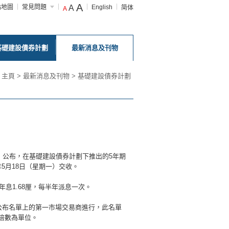
A
站地圖
常見問題
A
English
简体
A
基礎建設債券計劃
最新消息及刊物
主頁
>
最新消息及刊物
>
基礎建設債券計劃
）公布，在基礎建設債券計劃下推出的5年期
年5月18日（星期一）交收。
年息1.68厘，每半年派息一次。
公布名單上的第一市場交易商進行，此名單
倍數為單位。