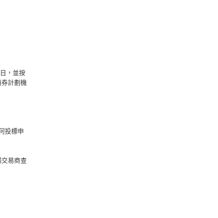
8日，並按
債券計劃機
何投標申
場交易商查