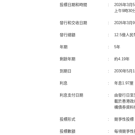
投標日期和時間
:
2026年3
上午9時30
發行和交收日期
:
2026年3
發行總額
:
12.5億人民
年期
:
5年
剩餘年期
:
約4.19年
到期日
:
2030年5
利息
:
年息1.97
利息支付日期
:
由發行日至
載於香港政
構債券資料
投標形式
:
競爭性投標
投標數額
:
每項競爭性