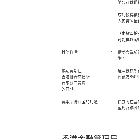
請只可透過
成功投得債
人民幣的最低
（由於四捨
可能與以5
其他詳情
:
請參閱載於
詢。
預期開始在
:
是次投標所
香港聯合交易所
代號為850
有限公司買賣
的日期
募集所得資金的用途
:
債券將在基
載於香港政
香港金融管理局