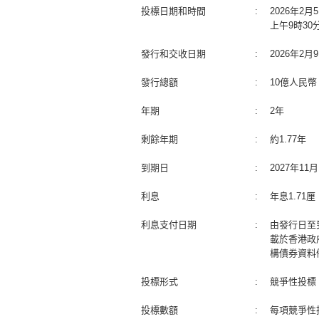
投標日期和時間
:
2026年2
上午9時30
發行和交收日期
:
2026年2
發行總額
:
10億人民幣
年期
:
2年
剩餘年期
:
約1.77年
到期日
:
2027年1
利息
:
年息1.71
利息支付日期
:
由發行日至
載於香港政
構債券資料
投標形式
:
競爭性投標
投標數額
:
每項競爭性