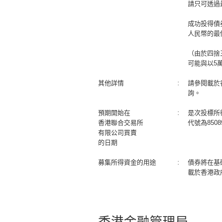
請只可透過
成功投得債
人民幣的最低
（由於四捨
可能與以5
其他詳情
:
請參閱載於
詢。
預期開始在
:
是次投標所
香港聯合交易所
代號為850
有限公司買賣
的日期
募集所得資金的用途
:
債券將在基
載於香港政
香港金融管理局