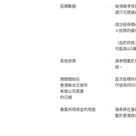
投標數額
:
每項競爭性
請只可透過
成功投得債
人民幣的最低
（由於四捨
可能與以5
其他詳情
:
請參閱載於
詢。
預期開始在
:
是次投標所
香港聯合交易所
代號為850
有限公司買賣
的日期
募集所得資金的用途
:
債券將在基
載於香港政