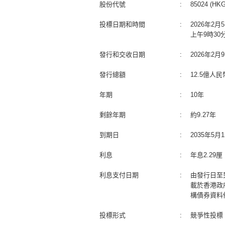
股份代號
:
85024 (HKG
投標日期和時間
:
2026年2
上午9時30
發行和交收日期
:
2026年2
發行總額
:
12.5億人民
年期
:
10年
剩餘年期
:
約9.27年
到期日
:
2035年5
利息
:
年息2.29
利息支付日期
:
由發行日至
載於香港政
構債券資料
投標形式
:
競爭性投標