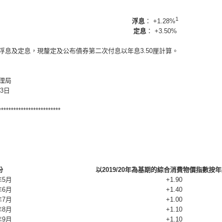
1
浮息
： +1.28%
定息
： +3.50%
浮息及定息，現釐定及公布債券第二次付息以年息3.50厘計算。
理局
月3日
*************************
份
以2019/20年為基期的綜合消費物價指數按年變
年5月
+1.90
年6月
+1.40
年7月
+1.00
年8月
+1.10
年9月
+1.10