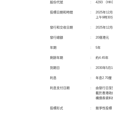
股份代號
:
4293 （HKG
投標日期和時間
:
2025年1
上午9時30
發行和交收日期
:
2025年1
發行總額
:
20億港元
年期
:
5年
剩餘年期
:
約4.45年
到期日
:
2030年5
利息
:
年息2.70
利息支付日期
:
由發行日至
載於香港政
構債券資料
投標形式
:
競爭性投標