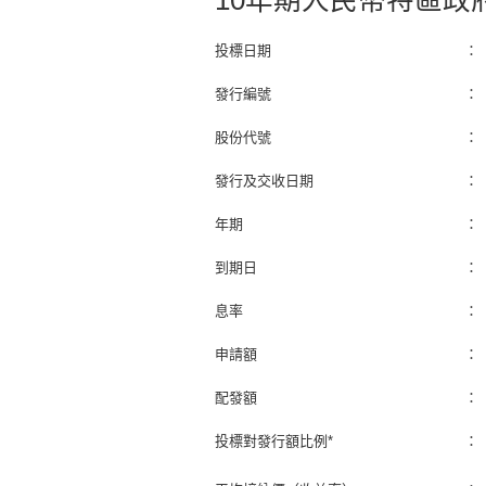
10年期人民幣特區政
投標日期
：
發行編號
：
股份代號
：
發行及交收日期
：
年期
：
到期日
：
息率
：
申請額
：
配發額
：
投標對發行額比例*
：