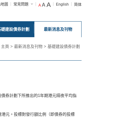
A
站地圖
常見問題
A
English
简体
A
基礎建設債券計劃
最新消息及刊物
主頁
>
最新消息及刊物
>
基礎建設債券計劃
債券計劃下所推出的1年期港元隔夜平均指
5億港元。投標對發行額比例（即債券的投標