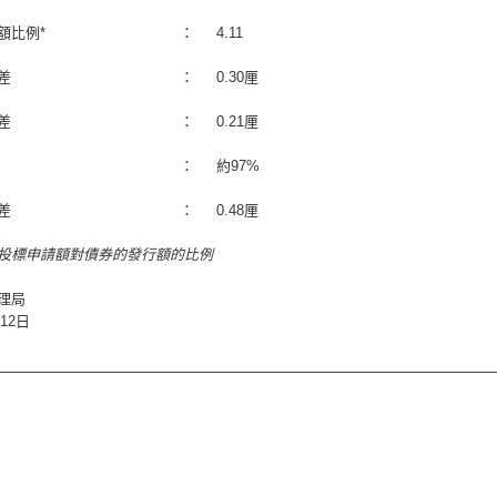
額比例*
：
4.11
差
：
0.30厘
差
：
0.21厘
：
約97%
差
：
0.48厘
的投標申請額對債券的發行額的比例
理局
月12日