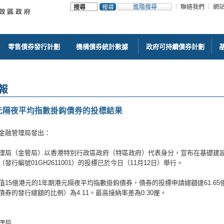
進階搜尋
聯絡我們
網
零售債券發行計劃
機構債券統計數據
政府可持續債券計劃
報
元隔夜平均指數掛鈎債券的投標結果
金融管理局發出：
理局（金管局）以香港特別行政區政府（特區政府）代表身分，宣布在基礎建設
發行編號01GH2611001）的投標已於今日（11月12日）舉行。
值15億港元的1年期港元隔夜平均指數掛鈎債券，債券的投標申請總額達61.6
債券的發行總額的比例）為4.11。最高接納率差為0.30厘。
理局