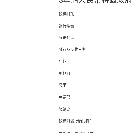
3年期人民幣特區政府
投標日期
：
發行編號
：
股份代號
：
發行及交收日期
：
年期
：
到期日
：
息率
：
申請額
：
配發額
：
投標對發行額比例*
：