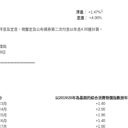
1
浮息
： +1.47%
定息
： +4.00%
浮息及定息，現釐定及公布債券第二次付息以年息4.00厘計算。
理局
月9日
*************************
份
以2019/20年為基期的綜合消費物價指數按年變
年3月
+1.40
年4月
+2.00
年5月
+1.90
年6月
+1.40
年7月
+1.00