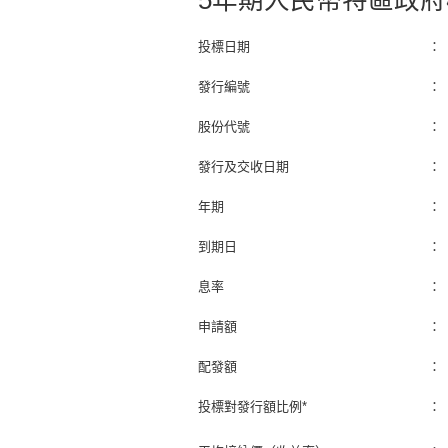
5年期人民幣特區政府
投標日期
：
發行編號
：
股份代號
：
發行及交收日期
：
年期
：
到期日
：
息率
：
申請額
：
配發額
：
投標對發行額比例*
：