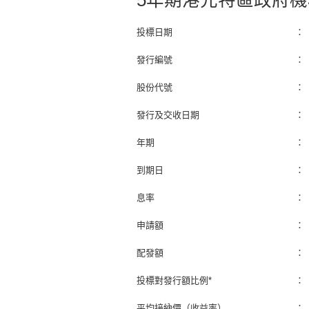
5年期港元特區政府
投標日期
：
發行編號
：
股份代號
：
發行及交收日期
：
年期
：
到期日
：
息率
：
申請額
：
配發額
：
投標對發行額比例*
：
平均接納價（收益率）
：