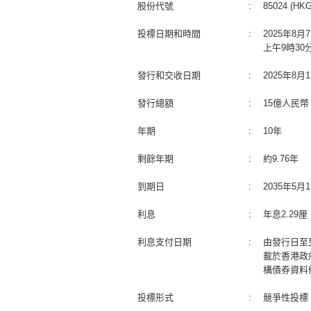
股份代號
:
85024 (HKG
投標日期和時間
:
2025年8
上午9時30
發行和交收日期
:
2025年8
發行總額
:
15億人民幣
年期
:
10年
剩餘年期
:
約9.76年
到期日
:
2035年5
利息
:
年息2.29
利息支付日期
:
由發行日至
載於香港政
構債券資料
投標形式
:
競爭性投標