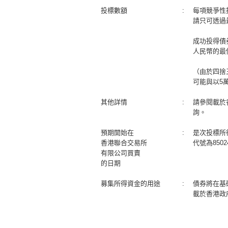
投標數額
:
每項競爭性
請只可透過
成功投得債
人民幣的最低
（由於四捨
可能與以5
其他詳情
:
請參閱載於
詢。
預期開始在
:
是次投標所
香港聯合交易所
代號為850
有限公司買賣
的日期
募集所得資金的用途
:
債券將在基
載於香港政