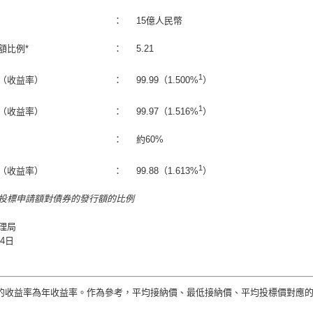
：
15億人民幣
額比例*
：
5.21
1
（收益率）
：
99.99（1.500%
）
1
（收益率）
：
99.97（1.516%
）
：
約60%
1
（收益率）
：
99.88（1.613%
）
的投標申請額對債券的發行額的比例
理局
24日
收益率為年收益率。作為參考，平均接納價、最低接納價、平均投標價對應的半年化