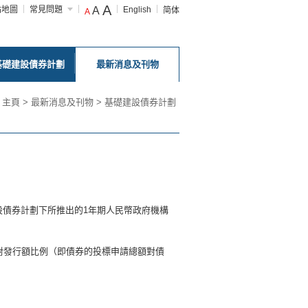
A
站地圖
常見問題
A
English
简体
A
基礎建設債券計劃
最新消息及刊物
主頁
>
最新消息及刊物
>
基礎建設債券計劃
債券計劃下所推出的1年期人民幣政府機構
標對發行額比例（即債券的投標申請總額對債