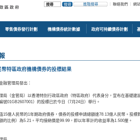
進階搜尋
聯絡我們
網
零售債券發行計劃
機構債券統計數據
政府可持續債券計劃
報
民幣特區政府機構債券的投標結果
金融管理局發出：
理局（金管局）以香港特別行政區政府（特區政府）代表身分，宣布在基礎建設
號01GB2607001）的投標已於今日（7月24日）舉行。
值15億人民幣的1年期政府債券，債券的投標申請總額達78.13億人民幣。投
的比例）為5.21。平均接納價是99.99，即以年率計的收益率為1.500厘。
理局