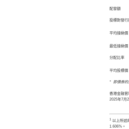
配發額
投標對發行
平均接納價
最低接納價
分配比率
平均投標價
* 即債券
香港金融管
2025年7月
1
以上所述的
1.606%。