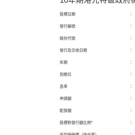
10年期港元特區政府
投標日期
：
發行編號
：
股份代號
：
發行及交收日期
：
年期
：
到期日
：
息率
：
申請額
：
配發額
：
投標對發行額比例*
：
平均接納價（收益率）
：