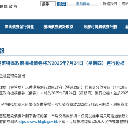
進階搜尋
聯絡我們
網
零售債券發行計劃
機構債券統計數據
政府可持續債券計劃
報
民幣特區政府機構債券將於2025年7月24日（星期四）進行投標
金融管理局發出：
理局（金管局）以香港特別行政區政府（特區政府）代表身分於今日（7月18
區政府機構債券（債券），將於2025年7月24日（星期四）進行投標，並於202
億人民幣的1年期人民幣債券供投標。該批債券將於2026年7月28日期滿，利率為年
基礎建設債券計劃下委任的第一市場交易商參與。任何投標申請只可透過最新
府債券網站
https://www.hkgb.gov.hk
下載。每項投標均須以5萬人民幣或其整數