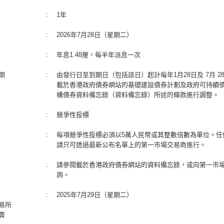
:
1年
:
2026年7月28日（星期二）
:
年息1.48厘，每半年派息一次
期
:
由發行日至到期日（包括該日）起計每年1月28日及 7月 2
載於香港政府債券網站的基礎建設債券計劃及政府可持續
構債券資料備忘錄（資料備忘錄）所述的條款進行調整。
:
競爭性投標
:
每項競爭性投標必須以5萬人民幣或其整數倍數為單位。任
請只可透過最新公布名單上的第一市場交易商進行。
:
請參閱載於香港政府債券網站的資料備忘錄，或向第一市
詢。
:
2025年7月29日（星期二）
易所
賣