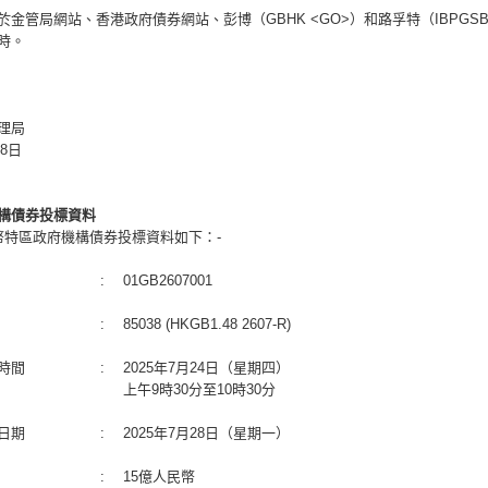
於金管局網站、香港政府債券網站、彭博（GBHK <GO>）和路孚特（IBPGS
時。
理局
18日
構債券投標資料
幣特區政府機構債券投標資料如下：-
:
01GB2607001
:
85038 (HKGB1.48 2607-R)
時間
:
2025年7月24日（星期四）
上午9時30分至10時30分
日期
:
2025年7月28日（星期一）
:
15億人民幣