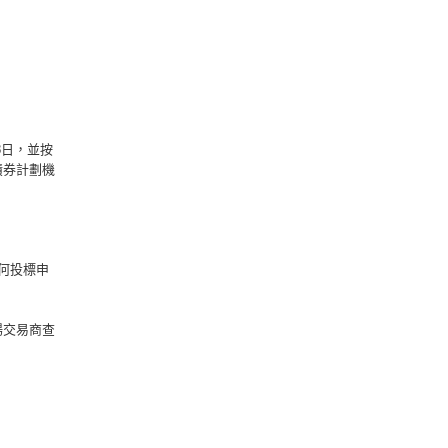
8日，並按
債券計劃機
何投標申
場交易商查