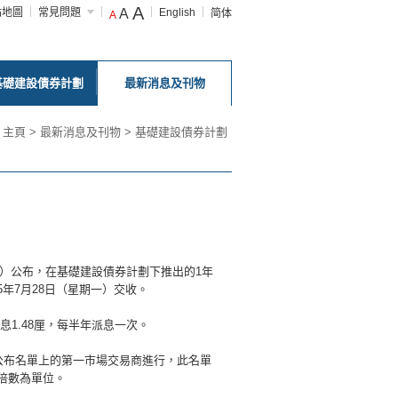
A
站地圖
常見問題
A
English
简体
A
基礎建設債券計劃
最新消息及刊物
主頁
>
最新消息及刊物
>
基礎建設債券計劃
日）公布，在基礎建設債券計劃下推出的1年
5年7月28日（星期一）交收。
息1.48厘，每半年派息一次。
公布名單上的第一市場交易商進行，此名單
倍數為單位。