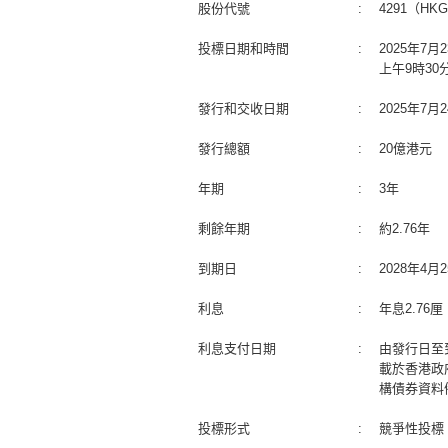
股份代號
:
4291（HKGB
投標日期和時間
:
2025年7
上午9時30
發行和交收日期
:
2025年7
發行總額
:
20億港元
年期
:
3年
剩餘年期
:
約2.76年
到期日
:
2028年4
利息
:
年息2.76
利息支付日期
:
由發行日至
載於香港政
構債券資料
投標形式
:
競爭性投標