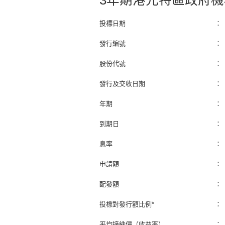
3年期港元特區政府
投標日期
：
發行編號
：
股份代號
：
發行及交收日期
：
年期
：
到期日
：
息率
：
申請額
：
配發額
：
投標對發行額比例*
：
平均接納價（收益率）
：