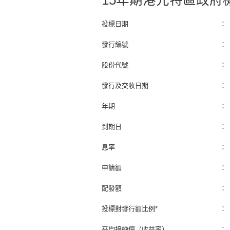
15年期港元特區政府
投標日期
：
發行編號
：
股份代號
：
發行及交收日期
：
年期
：
到期日
：
息率
：
申請額
：
配發額
：
投標對發行額比例*
：
平均接納價（收益率）
：