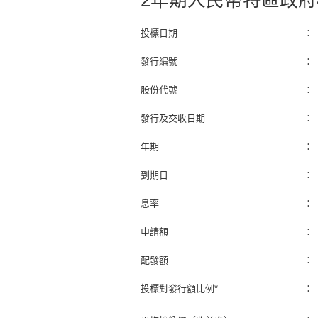
2年期人民幣特區政府
投標日期
：
發行編號
：
股份代號
：
發行及交收日期
：
年期
：
到期日
：
息率
：
申請額
：
配發額
：
投標對發行額比例*
：