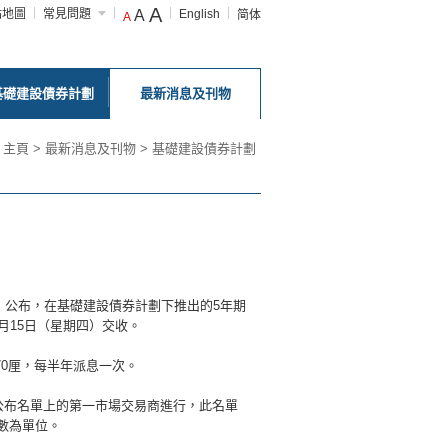
A
站地圖
常見問題
A
English
简体
A
基礎建設債券計劃
最新消息及刊物
主頁
>
最新消息及刊物
>
基礎建設債券計劃
）公布，在基礎建設債券計劃下推出的5年期
5月15日（星期四）交收。
.70厘，每半年派息一次。
公布名單上的第一市場交易商進行，此名單
數為單位。