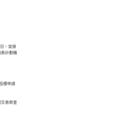
5日，並按
債券計劃機
投標申請
場交易商查