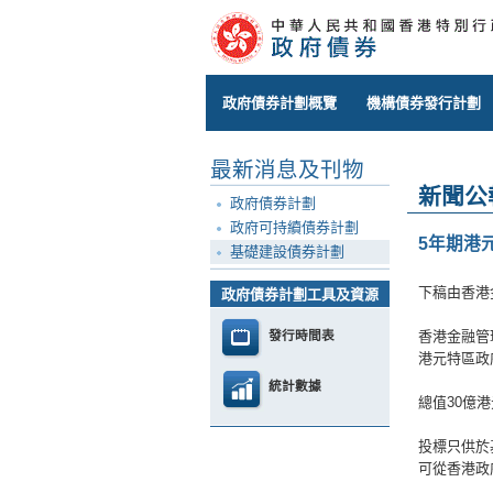
政府債券計劃概覽
機構債券發行計劃
最新消息及刊物
新聞公
政府債券計劃
政府可持續債券計劃
5年期港
基礎建設債券計劃
下稿由香港
政府債券計劃工具及資源
發行時間表
香港金融管
港元特區政
統計數據
總值30億
投標只供於
可從香港政