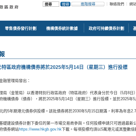
進階搜尋
聯絡我們
網
零售債券發行計劃
機構債券統計數據
政府可持續債券計劃
報
元特區政府機構債券將於2025年5月14日（星期三）進行投標
金融管理局發出：
理局（金管局）以香港特別行政區政府（特區政府）代表身分於今日（5月8日
府機構債券（債券），將於2025年5月14日（星期三）進行投標，並於2025年
港元的5年期港元債券供投標。該批債券將於2030年5月15日期滿，利率為年息2
基礎建設債券計劃下委任的第一市場交易商參與。任何投標申請只可透過最新
府債券網站
https://www.hkgb.gov.hk
下載。每項投標均須以5萬港元或其整數倍