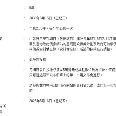
:
5年
:
2030年5月15日（星期三）
:
年息2.70厘，每半年派息一次
期
:
由發行日至到期日（包括該日）起計每年5月15日及11月1
載於香港政府債券網站的基礎建設債券計劃及政府可持續
構債券資料備忘錄（資料備忘錄）所述的條款進行調整。
:
競爭性投標
:
每項競爭性投標必須以5萬港元或其整數倍數為單位。任何
只可透過最新公布名單上的第一市場交易商進行。
:
請參閱載於香港政府債券網站的資料備忘錄，或向第一市
詢。
:
2025年5月16日（星期五）
易所
賣