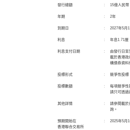
發行總額
:
15億人民幣
年期
:
2年
到期日
:
2027年5
利息
:
年息1.71
利息支付日期
:
由發行日至
載於香港政
構債券資料
投標形式
:
競爭性投標
投標數額
:
每項競爭性
請只可透過
其他詳情
:
請參閱載於
詢。
預期開始在
:
2025年5
香港聯合交易所