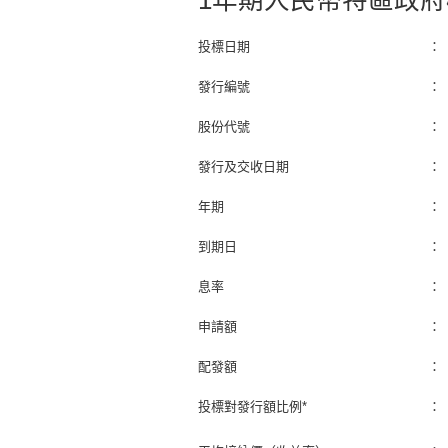
1年期人民幣特區政府
投標日期
：
發行編號
：
股份代號
：
發行及交收日期
：
年期
：
到期日
：
息率
：
申請額
：
配發額
：
投標對發行額比例*
：