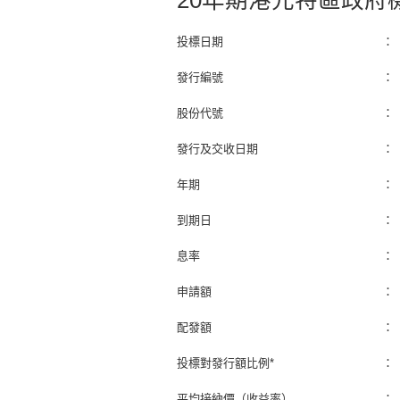
20年期港元特區政府
投標日期
：
發行編號
：
股份代號
：
發行及交收日期
：
年期
：
到期日
：
息率
：
申請額
：
配發額
：
投標對發行額比例*
：
平均接納價（收益率）
：