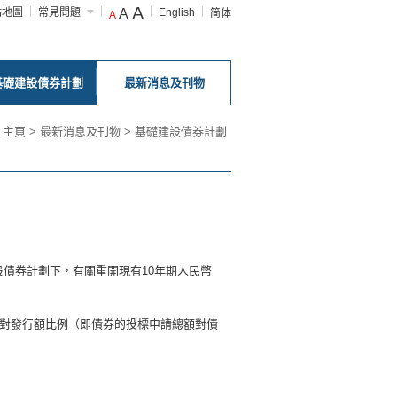
A
站地圖
常見問題
A
English
简体
A
基礎建設債券計劃
最新消息及刊物
主頁
>
最新消息及刊物
>
基礎建設債券計劃
債券計劃下，有關重開現有10年期人民幣
投標對發行額比例（即債券的投標申請總額對債