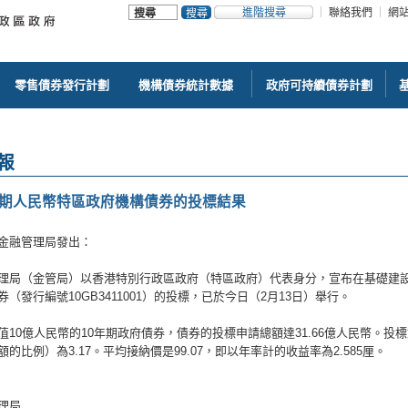
進階搜尋
聯絡我們
網
零售債券發行計劃
機構債券統計數據
政府可持續債券計劃
報
年期人民幣特區政府機構債券的投標結果
金融管理局發出：
理局（金管局）以香港特別行政區政府（特區政府）代表身分，宣布在基礎建設
（發行編號10GB3411001）的投標，已於今日（2月13日）舉行。
值10億人民幣的10年期政府債券，債券的投標申請總額達31.66億人民幣。
的比例）為3.17。平均接納價是99.07，即以年率計的收益率為2.585厘。
理局