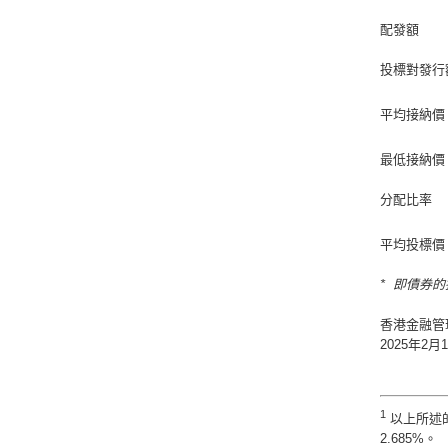
配發額
投標對發行
平均接納價
最低接納價
分配比率
平均投標價
* 即債券
香港金融管
2025年2月
1
以上所述的
2.685%。