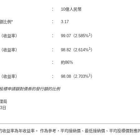
：
10億人民幣
額比例*
：
3.17
1
（收益率）
：
99.07（2.585%
）
1
（收益率）
：
98.82（2.614%
）
：
約86%
1
（收益率）
：
98.08（2.703%
）
的投標申請額對債券的發行額的比例
理局
13日
收益率為年收益率。 作為參考，平均接納價、最低接納價、平均投標價對應的半年化