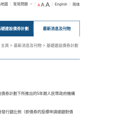
A
站地圖
常見問題
A
English
简体
A
基礎建設債券計劃
最新消息及刊物
主頁
>
最新消息及刊物
>
基礎建設債券計劃
債券計劃下所推出的5年期人民幣政府機構
標對發行額比例（即債券的投標申請總額對債