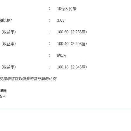
：
10億人民幣
額比例*
：
3.03
（收益率）
：
100.60（2.255厘）
（收益率）
：
100.40（2.298厘）
：
約1%
（收益率）
：
100.18（2.345厘）
的投標申請額對債券的發行額的比例
理局
月5日