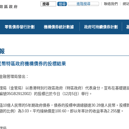
進階搜尋
聯絡我們
網
零售債券發行計劃
機構債券統計數據
政府可持續債券計劃
報
民幣特區政府機構債券的投標結果
金融管理局發出：
理局（金管局）以香港特別行政區政府（特區政府）代表身分，宣布在基礎建設
號05GB2912002）的投標已於今日（12月5日）舉行。
值10億人民幣的5年期政府債券，債券的投標申請總額達30.28億人民幣。投
的比例）為3.03。平均接納價是100.60，即以年率計的收益率為2.255厘。
理局