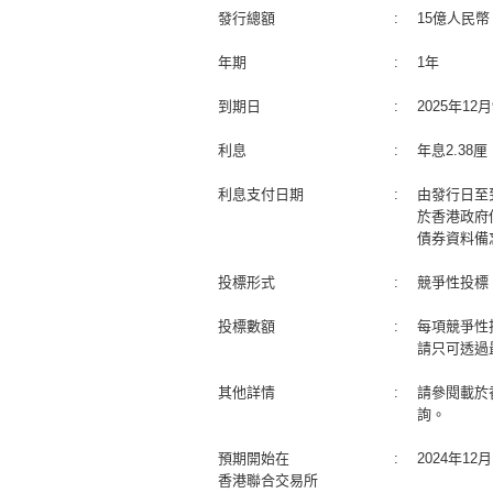
發行總額
:
15億人民幣
年期
:
1年
到期日
:
2025年1
利息
:
年息2.38
利息支付日期
:
由發行日至
於香港政府
債券資料備
投標形式
:
競爭性投標
投標數額
:
每項競爭性
請只可透過
其他詳情
:
請參閱載於
詢。
預期開始在
:
2024年1
香港聯合交易所