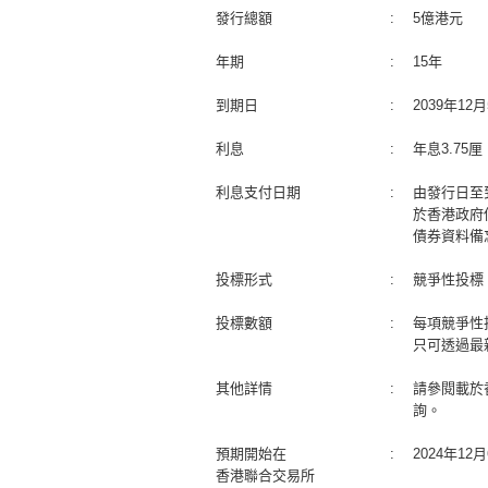
發行總額
:
5億港元
年期
:
15年
到期日
:
2039年1
利息
:
年息3.75
利息支付日期
:
由發行日至
於香港政府
債券資料備
投標形式
:
競爭性投標
投標數額
:
每項競爭性
只可透過最
其他詳情
:
請參閱載於
詢。
預期開始在
:
2024年1
香港聯合交易所