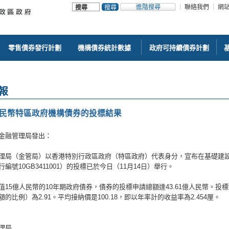
進階搜尋
聯絡我們
網
零售債券發行計劃
機構債券統計數據
政府可持續債券計劃
報
人民幣特區政府機構債券的投標結果
金融管理局發出：
理局（金管局）以香港特別行政區政府（特區政府）代表身分，宣布在基礎建設
編號10GB3411001）的投標已於今日（11月14日）舉行。
值15億人民幣的10年期政府債券，債券的投標申請總額達43.61億人民幣。
的比例）為2.91。平均接納價是100.18，即以年率計的收益率為2.454厘。
理局