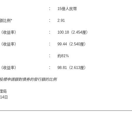
：
15億人民幣
額比例*
：
2.91
（收益率）
：
100.18（2.454厘）
（收益率）
：
99.44（2.540厘）
：
約81%
（收益率）
：
98.81（2.613厘）
的投標申請額對債券的發行額的比例
理局
月14日