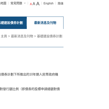
A
站地圖
常見問題
A
English
简体
A
基礎建設債券計劃
最新消息及刊物
主頁
>
最新消息及刊物
>
基礎建設債券計劃
債券計劃下所推出的10年期人民幣政府機
投標對發行額比例（即債券的投標申請總額對債