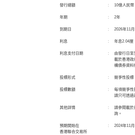
發行總額
:
10億人民幣
年期
:
2年
到期日
:
2026年1
利息
:
年息2.04
利息支付日期
:
由發行日至
載於香港政
構債券資料
投標形式
:
競爭性投標
投標數額
:
每項競爭性
請只可透過
其他詳情
:
請參閱載於
詢。
預期開始在
:
2024年1
香港聯合交易所