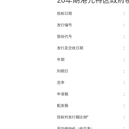
20年期港元特区政府
投标日期
：
发行编号
：
股份代号
：
发行及交收日期
：
年期
：
到期日
：
息率
：
申请额
：
配发额
：
投标对发行额比例
*
：
平均接纳价（收益率）
：